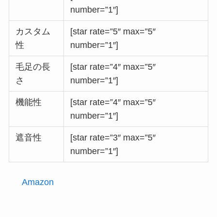
number=”1″]
カスタム
[star rate=”5″ max=”5″
性
number=”1″]
毛足の長
[star rate=”4″ max=”5″
さ
number=”1″]
機能性
[star rate=”4″ max=”5″
number=”1″]
遮音性
[star rate=”3″ max=”5″
number=”1″]
Amazon